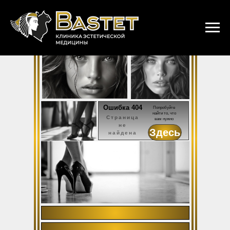
Ошибка 404
Попробуйте
найти то, что
Страница
вам нужно
не
Здесь
найдена